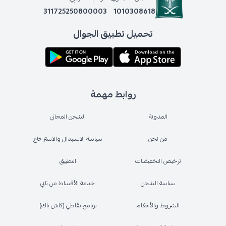
311725250800003
1010308618
تحميل تطبيق الجوال
روابط مهمة
المدونة
الشحن المجاني
من نحن
سياسة الاستبدال والاسترجاع
ترخيص التخفيضات
التطبيق
سياسة الشحن
خدمة الأقساط من تابي
الشروط والأحكام
برنامج نقاطي (كاش باك)