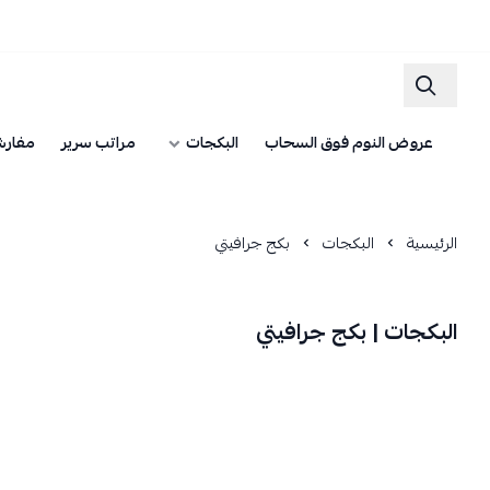
عروض النوم فوق السحاب
البكجات
مراتب سرير
مفارش
الرئيسية
البكجات
بكج جرافيتي
البكجات | بكج جرافيتي